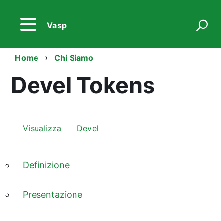
Salta
al
contenuto
Vasp
principale
Briciole
Home
Chi Siamo
di
Devel Tokens
pane
Schede
primarie
Visualizza
Devel
(scheda
attiva)
Schede
Definizione
secondarie
Presentazione