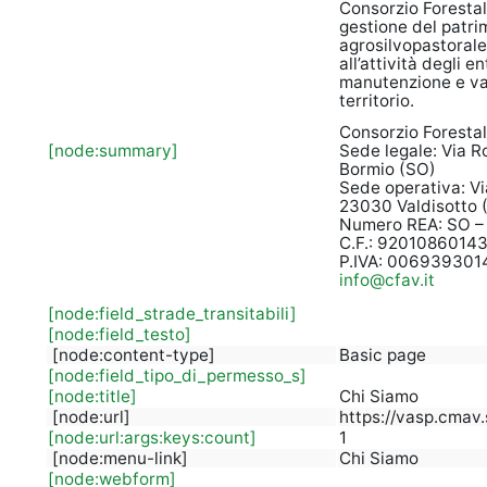
Consorzio Forestale
gestione del patri
agrosilvopastoral
all’attività degli en
manutenzione e va
territorio.
Consorzio Forestale
[node:summary]
Sede legale: Via R
Bormio (SO)
Sede operativa: Vi
23030 Valdisotto 
Numero REA: SO –
C.F.: 9201086014
P.IVA: 006939301
info@cfav.it
[node:field_strade_transitabili]
[node:field_testo]
[node:content-type]
Basic page
[node:field_tipo_di_permesso_s]
[node:title]
Chi Siamo
[node:url]
https://vasp.cmav.
[node:url:args:keys:count]
1
[node:menu-link]
Chi Siamo
[node:webform]