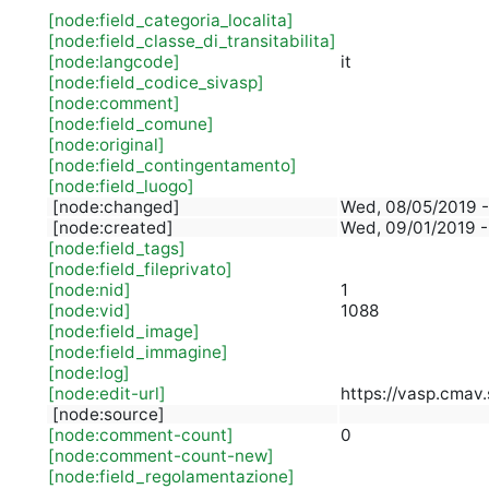
[node:field_categoria_localita]
[node:field_classe_di_transitabilita]
[node:langcode]
it
[node:field_codice_sivasp]
[node:comment]
[node:field_comune]
[node:original]
[node:field_contingentamento]
[node:field_luogo]
[node:changed]
Wed, 08/05/2019 -
[node:created]
Wed, 09/01/2019 -
[node:field_tags]
[node:field_fileprivato]
[node:nid]
1
[node:vid]
1088
[node:field_image]
[node:field_immagine]
[node:log]
[node:edit-url]
https://vasp.cmav.
[node:source]
[node:comment-count]
0
[node:comment-count-new]
[node:field_regolamentazione]