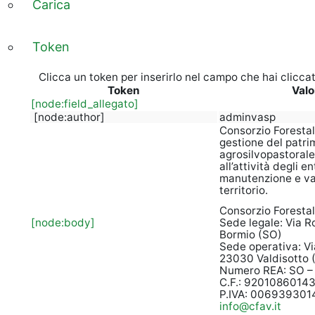
Carica
Token
(scheda
attiva)
Clicca un token per inserirlo nel campo che hai clicca
Token
Valo
[node:field_allegato]
[node:author]
adminvasp
Consorzio Forestale
gestione del patri
agrosilvopastoral
all’attività degli en
manutenzione e va
territorio.
Consorzio Forestale
[node:body]
Sede legale: Via R
Bormio (SO)
Sede operativa: Vi
23030 Valdisotto 
Numero REA: SO –
C.F.: 9201086014
P.IVA: 006939301
info@cfav.it